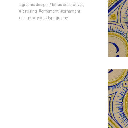
#graphic design, #letras decorativas,
#lettering, #ornament, #ornament
design, #type, #typography