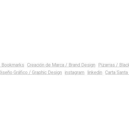
m Bookmarks
Creación de Marca / Brand Design
Pizarras / Bla
Diseño Gráfico / Graphic Design
instagram
linkedin
Carta Santa